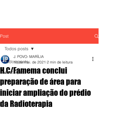
Post
Todos posts
J. POVO- MARÍLIA
Todos posts
18 de mai. de 2021
2 min de leitura
H.C/Famema conclui
destaque,
preparação de área para
iniciar ampliação do prédio
da Radioterapia