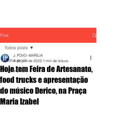
Post
Todos posts
J. POVO- MARÍLIA
Todos posts
4 de jun. de 2022
1 min de leitura
Hoje tem Feira de Artesanato,
destaque,
food trucks e apresentação
do músico Derico, na Praça
Maria Izabel