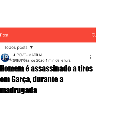
Post
Todos posts
J. POVO- MARÍLIA
Todos posts
21 de dez. de 2020
1 min de leitura
Homem é assassinado a tiros
destaque,
em Garça, durante a
madrugada