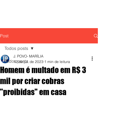
Post
Todos posts
J. POVO- MARÍLIA
Todos posts
12 de jul. de 2023
1 min de leitura
Homem é multado em R$ 3
destaque,
mil por criar cobras
"proibidas" em casa