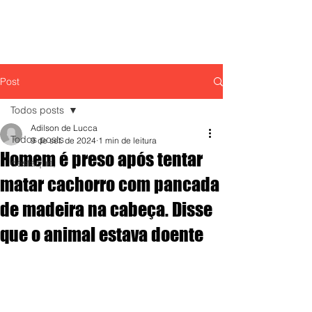
Post
Todos posts
Adilson de Lucca
Todos posts
9 de set. de 2024
1 min de leitura
Homem é preso após tentar
destaque,
matar cachorro com pancada
de madeira na cabeça. Disse
que o animal estava doente