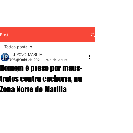
Post
Todos posts
J. POVO- MARÍLIA
Todos posts
9 de mar. de 2021
1 min de leitura
Homem é preso por maus-
destaque,
tratos contra cachorra, na
Zona Norte de Marília