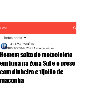
Post
Todos posts
J. POVO- MARÍLIA
Todos posts
5 de abr. de 2021
1 min de leitura
Homem salta de motocicleta
destaque,
em fuga na Zona Sul e é preso
com dinheiro e tijolão de
maconha