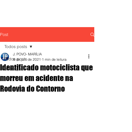
Post
Todos posts
J. POVO- MARÍLIA
Todos posts
8 de jun. de 2021
1 min de leitura
Identificado motociclista que
destaque,
morreu em acidente na
Rodovia do Contorno