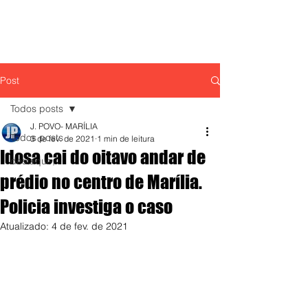
Post
Todos posts
J. POVO- MARÍLIA
Todos posts
3 de fev. de 2021
1 min de leitura
Idosa cai do oitavo andar de
destaque,
prédio no centro de Marília.
Policia investiga o caso
Atualizado:
4 de fev. de 2021