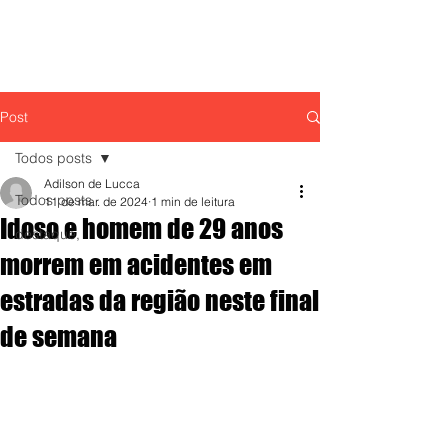
Post
Todos posts
Adilson de Lucca
Todos posts
11 de mar. de 2024
1 min de leitura
Idoso e homem de 29 anos
destaque,
morrem em acidentes em
estradas da região neste final
de semana