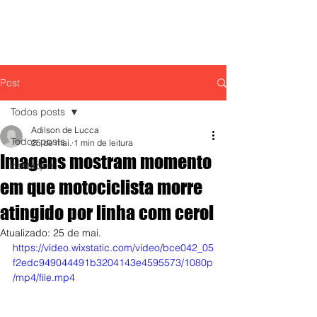
Post
Todos posts
Adilson de Lucca
Todos posts
25 de mai.
1 min de leitura
Imagens mostram momento
destaque,
em que motociclista morre
atingido por linha com cerol
Atualizado:
25 de mai.
https://video.wixstatic.com/video/bce042_05
f2edc949044491b3204143e4595573/1080p
/mp4/file.mp4