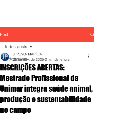
Post
Todos posts
J. POVO- MARÍLIA
Todos posts
25 de nov. de 2025
2 min de leitura
INSCRIÇÕES ABERTAS:
destaque,
Mestrado Profissional da
Unimar integra saúde animal,
produção e sustentabilidade
no campo