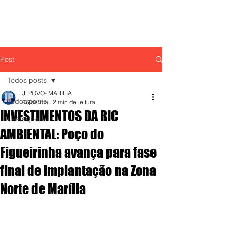
Post
Todos posts
J. POVO- MARÍLIA
Todos posts
26 de mai.
2 min de leitura
INVESTIMENTOS DA RIC
destaque,
AMBIENTAL: Poço do
Figueirinha avança para fase
final de implantação na Zona
Norte de Marília