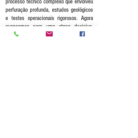
processo técnico complexo que envolveu 
perfuração profunda, estudos geológicos 
e testes operacionais rigorosos. Agora 
avançamos para uma etapa decisiva, 
com a instalação dos equipamentos e a 
preparação para integração à rede de 
distribuição. Esse reforço amplia a 
capacidade operacional do sistema e 
traz mais eficiência e resiliência ao 
abastecimento da região”, ressalta.
A implantação do poço do Figueirinha 
integra o conjunto de investimentos 
estruturais realizados pela RIC Ambiental 
para fortalecer a segurança hídrica, 
modernizar a operação e acompanhar o 
crescimento de Marília. A iniciativa 
reforça o compromisso da 