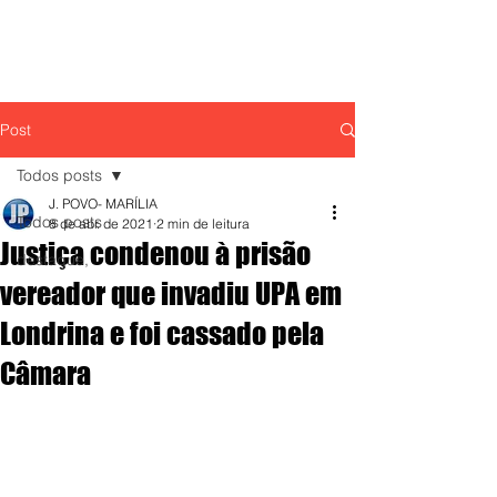
Post
Todos posts
J. POVO- MARÍLIA
Todos posts
8 de abr. de 2021
2 min de leitura
Justiça condenou à prisão
destaque,
vereador que invadiu UPA em
Londrina e foi cassado pela
Câmara