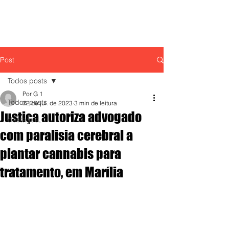
Post
Todos posts
Por G 1
Todos posts
22 de jul. de 2023
3 min de leitura
Justiça autoriza advogado
destaque,
com paralisia cerebral a
plantar cannabis para
tratamento, em Marília