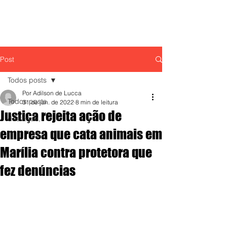
Post
Todos posts
Por Adilson de Lucca
Todos posts
31 de jan. de 2022
8 min de leitura
Justiça rejeita ação de
destaque,
empresa que cata animais em
Marília contra protetora que
fez denúncias