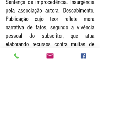
Sentença de improcedência. Insurgência 
pela associação autora. Descabimento. 
Publicação cujo teor reflete mera 
narrativa de fatos, segundo a vivência 
pessoal do subscritor, que atua 
elaborando recursos contra multas de 
trânsito, com crítica quanto às multas 
que chegam a seu conhecimento pela 
atuação indevida de alguns guardas civis 
municipais que promovem autuações 
irregulares, fomentando a "indústria da 
multa". Direito de crítica que não 
extrapola os limites da liberdade de 
manifestação do pensamento, em 
conteúdo de interesse coletivo. 
Exposição que assume caráter 
desagradável pelo compartilhamento 