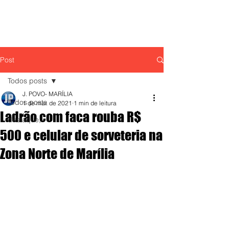
Post
Todos posts
J. POVO- MARÍLIA
Todos posts
1 de mar. de 2021
1 min de leitura
Ladrão com faca rouba R$
destaque,
500 e celular de sorveteria na
Zona Norte de Marília