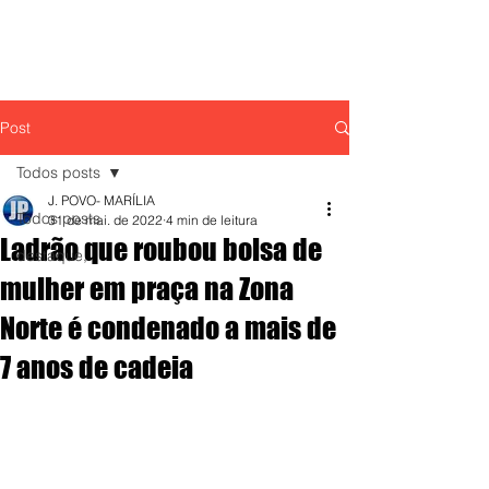
Post
Todos posts
J. POVO- MARÍLIA
Todos posts
31 de mai. de 2022
4 min de leitura
Ladrão que roubou bolsa de
destaque,
mulher em praça na Zona
Norte é condenado a mais de
7 anos de cadeia