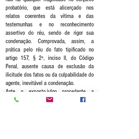
probatório, que está alicerçado nos 
relatos coerentes da vítima e das 
testemunhas e no reconhecimento 
assertivo do réu, sendo de rigor sua 
condenação. Comprovada, assim, a 
prática pelo réu do fato tipificado no 
artigo 157, § 2º, inciso II, do Código 
Penal, ausente causa de exclusão da 
ilicitude dos fatos ou da culpabilidade do 
agente, inevitável a condenação. 
Ante o exposto,julgo procedente a 
acusação e condeno o réu Robson 
Vinícius, qualificado nos autos, pela 
prática do crime tipificado no artigo 157, 
§ 2º, inciso II, do Código Penal, à pena 
de 7 (sete) anos, 3 (três) meses e 3 