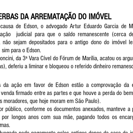
ERBAS DA ARREMATAÇÃO DO IMÓVEL
 causa de Edson, o advogado Artur Eduardo Garcia de Mec
ção  judicial para que o saldo remanescente (cerca d
 não sejam depositados para o antigo dono do imóvel lei
e sim para o Edson. 
toncini, da 3ª Vara Cível do Fórum de Marília, acatou os arg
), deferiu a liminar e bloqueou o referido dinheiro remanesc
ivas da ação em favor de Edson estão a comprovação da e
 venda firmado entre as partes e que houve a perda do bem 
os moradores, que hoje moram em São Paulo).
dor público, conforme os documentos anexados, manteve a p
 por longos anos com sua mãe, pagando todos os encargo
mas. 