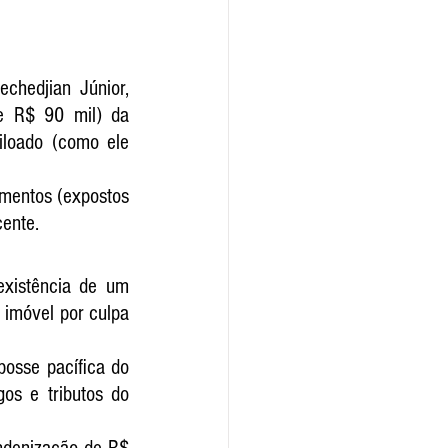
hedjian Júnior, 
e R$ 90 mil) da 
loado (como ele 
umentos (expostos 
ente. 
xistência de um 
imóvel por culpa 
osse pacífica do 
s e tributos do 