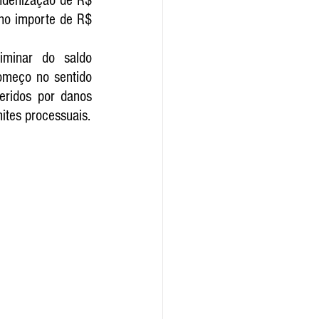
denização de R$ 
no importe de R$ 
minar do saldo 
omeço no sentido 
eridos por danos 
morais e materiais, dependerão do entendimento da Justiça na sequência dos trâmites processuais. 