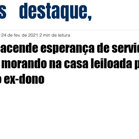
s
destaque,
24 de fev. de 2021
2 min de leitura
eacende esperança de servi
 morando na casa leiloada 
o ex-dono