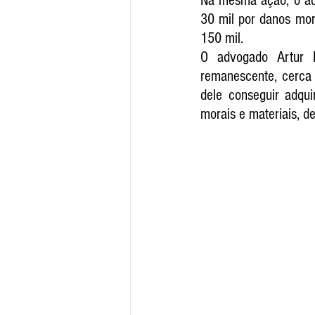
Na mesma ação, o ad
30 mil por danos mor
150 mil.  
O advogado Artur 
remanescente, cerca 
dele conseguir adqui