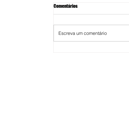
Comentários
Escreva um comentário
Homem que matou jovem com
facada em briga em Marília já
havia agredido mototaxista com
facão e ameaçado vizinho com
arma em discussão