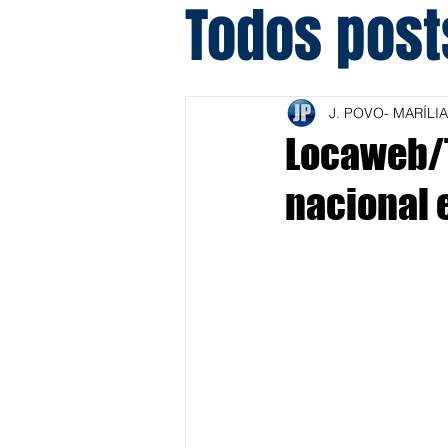
Todos post
J. POVO- MARÍLIA
Locaweb/T
nacional 