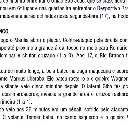
 de final irá enfrentar o União São João, que se classificou 
ou em 6º lugar e nas quartas irá enfrentar o Desportivo Bras
 mata-mata serão definidos nesta segunda-feira (17), na Fede
ANCO
go o Marília abriu o placar. Contra-ataque pela direita com
po até próximo a grande área, tocou no meio para Romário, 
dominar e chutar cruzado (1 a 0). Aos 17, o Rio Branco 
tou de muito longe, a bola bateu na zaga maqueana e sobrou
ante Marcus Uberaba. Ele bateu rasteiro e o goleiro Wagner
visitante veio cinco minutos depois. O lateral Giba fez gr
 dois marcadores, invadiu a grande área e cruzou rasteiro
rimeira (1 a 1).
co veio aos 36 minutos em um pênalti sofrido pelo atacante
a. O volante Tenner bateu no canto esquerdo e o goleiro