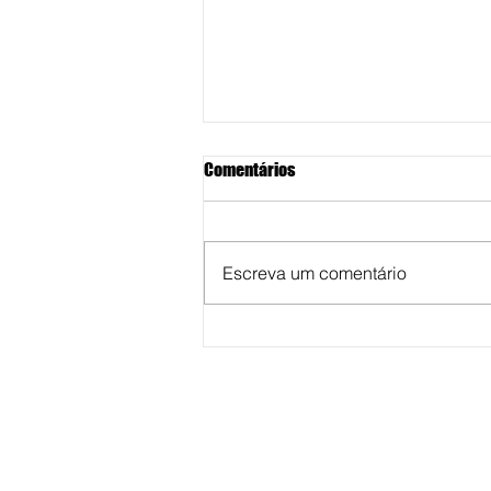
Comentários
Escreva um comentário
Unimar abre inscrições de
cursos de especializações para 
segundo semestre