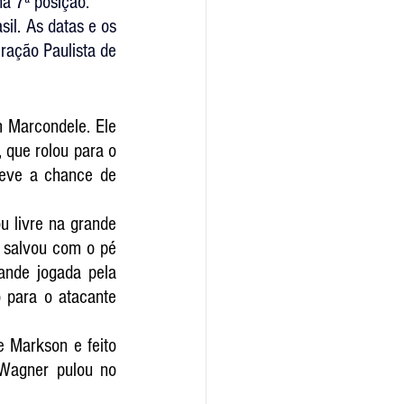
na 7ª posição.
il. As datas e os 
ração Paulista de 
 Marcondele. Ele 
que rolou para o 
teve a chance de 
 livre na grande 
 salvou com o pé 
ande jogada pela 
 para o atacante 
 Markson e feito 
 Wagner pulou no 