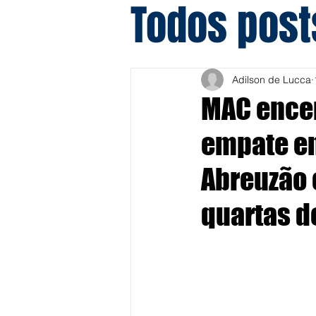
Todos post
Adilson de Lucca
MAC encer
empate em
Abreuzão 
quartas de