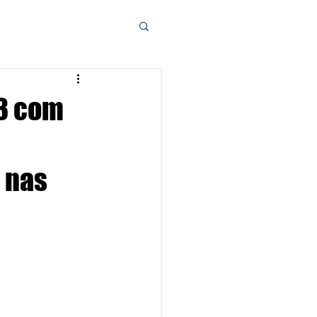
A3 com
o nas