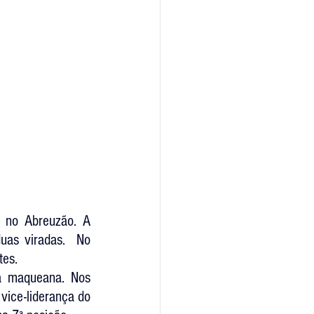
no Abreuzão. A 
uas viradas.  No 
tes.
a maqueana. Nos 
ice-liderança do 