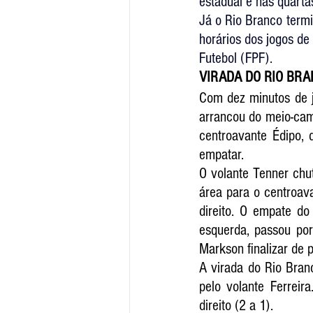
estadual e nas quartas
Já o Rio Branco termin
horários dos jogos de
Futebol (FPF).
VIRADA DO RIO BR
Com dez minutos de jo
arrancou do meio-cam
centroavante Édipo, 
empatar.
O volante Tenner chu
área para o centroav
direito. O empate do 
esquerda, passou por
Markson finalizar de p
A virada do Rio Bran
pelo volante Ferreir
direito (2 a 1).