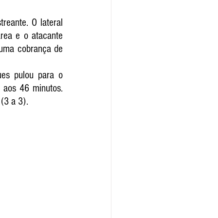
eante. O lateral 
rea e o atacante 
 uma cobrança de 
es pulou para o 
 aos 46 minutos. 
(3 a 3).