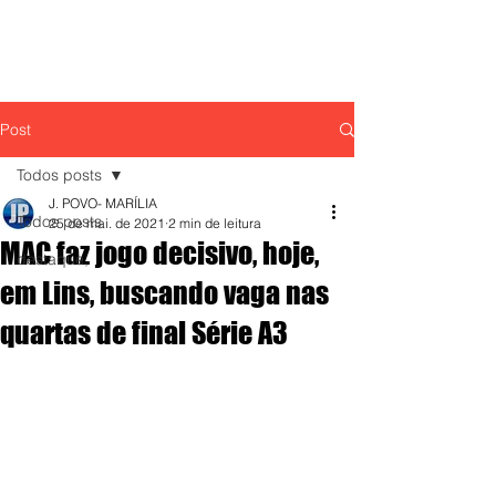
Post
Todos posts
J. POVO- MARÍLIA
Todos posts
25 de mai. de 2021
2 min de leitura
MAC faz jogo decisivo, hoje,
destaque,
em Lins, buscando vaga nas
quartas de final Série A3