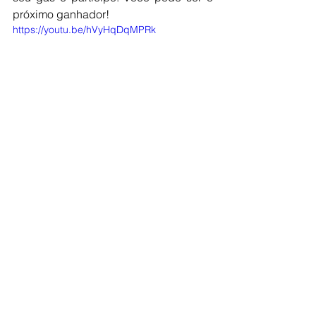
próximo ganhador! 
https://youtu.be/hVyHqDqMPRk