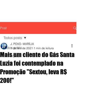
Post
Todos posts
J. POVO- MARÍLIA
Todos posts
1 de fev. de 2021
1 min de leitura
Mais um cliente do Gás Santa
destaque,
Luzia foi contemplado na
Promoção "Sextou, leva R$
200!"