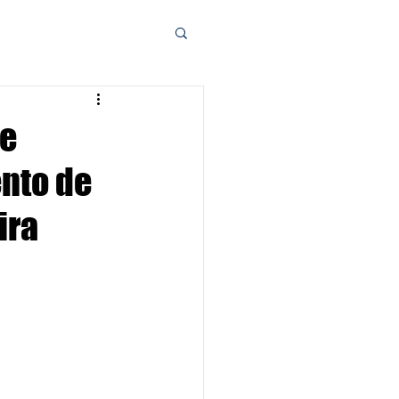
de
nto de
ira