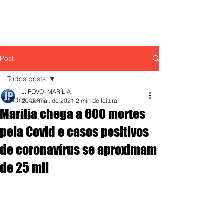
Post
Todos posts
J. POVO- MARÍLIA
Todos posts
20 de mai. de 2021
2 min de leitura
Marília chega a 600 mortes
destaque,
pela Covid e casos positivos
de coronavírus se aproximam
de 25 mil