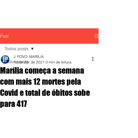
Post
Todos posts
J. POVO- MARÍLIA
Todos posts
19 de abr. de 2021
3 min de leitura
Marília começa a semana
destaque,
com mais 12 mortes pela
Covid e total de óbitos sobe
para 417