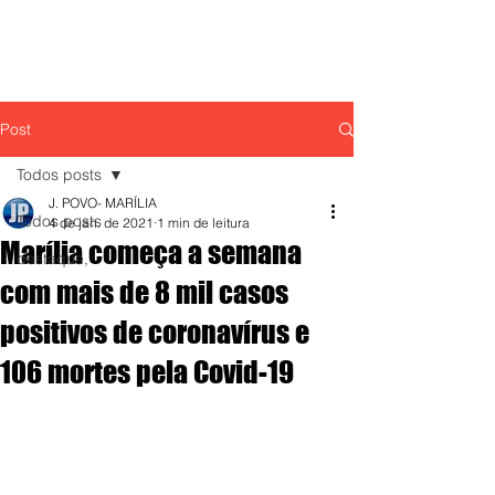
Post
Todos posts
J. POVO- MARÍLIA
Todos posts
4 de jan. de 2021
1 min de leitura
Marília começa a semana
destaque,
com mais de 8 mil casos
positivos de coronavírus e
106 mortes pela Covid-19