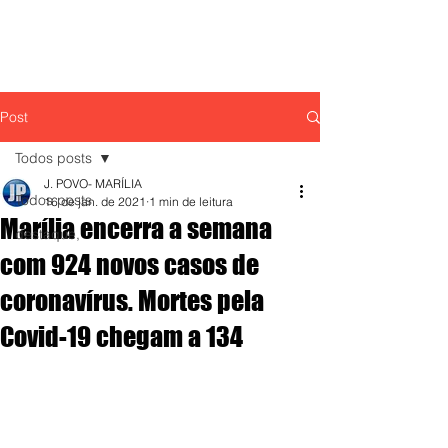
Post
Todos posts
J. POVO- MARÍLIA
Todos posts
16 de jan. de 2021
1 min de leitura
Marília encerra a semana
destaque,
com 924 novos casos de
coronavírus. Mortes pela
Covid-19 chegam a 134