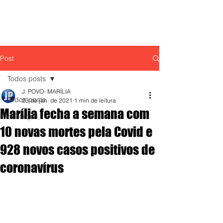
Post
Todos posts
J. POVO- MARÍLIA
Todos posts
23 de jan. de 2021
1 min de leitura
Marília fecha a semana com
destaque,
10 novas mortes pela Covid e
928 novos casos positivos de
coronavírus