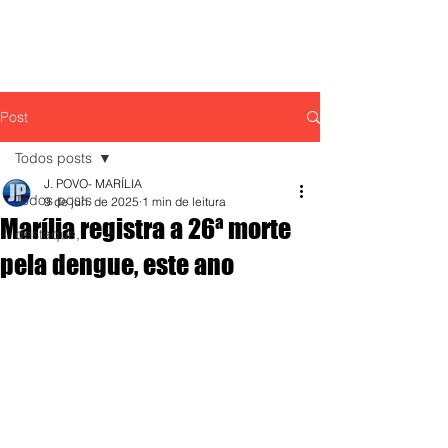
Post
Todos posts
J. POVO- MARÍLIA
Todos posts
9 de jun. de 2025
1 min de leitura
Marília registra a 26ª morte
destaque,
pela dengue, este ano