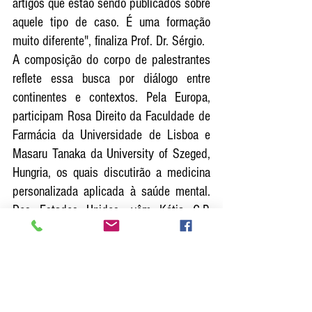
artigos que estão sendo publicados sobre 
aquele tipo de caso. É uma formação 
muito diferente", finaliza Prof. Dr. Sérgio.
A composição do corpo de palestrantes 
reflete essa busca por diálogo entre 
continentes e contextos. Pela Europa, 
participam Rosa Direito da Faculdade de 
Farmácia da Universidade de Lisboa e 
Masaru Tanaka da University of Szeged, 
Hungria, os quais discutirão a medicina 
personalizada aplicada à saúde mental. 
Dos Estados Unidos, vêm Kátia C.P. 
Sloan, do Texas Institute for Kidney and 
Endocrine Disorders, e Anupam Bishayee 
da Lake Erie College of Osteopathic 
Medicine, focando em fitoquímicos no 
tratamento de crônicas.