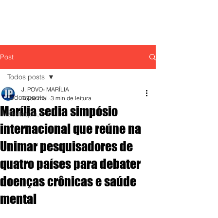
Post
Todos posts
J. POVO- MARÍLIA
Todos posts
26 de mai.
3 min de leitura
Marília sedia simpósio
destaque,
internacional que reúne na
Unimar pesquisadores de
quatro países para debater
doenças crônicas e saúde
mental