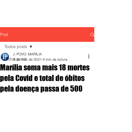
Post
Todos posts
J. POVO- MARÍLIA
Todos posts
3 de mai. de 2021
4 min de leitura
Marília soma mais 18 mortes
destaque,
pela Covid e total de óbitos
pela doença passa de 500