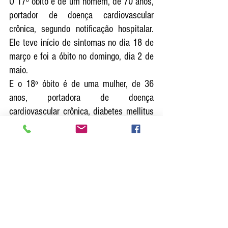
O 17º óbito é de um homem, de 70 anos, 
portador de doença cardiovascular 
crônica, segundo notificação hospitalar. 
Ele teve início de sintomas no dia 18 de 
março e foi a óbito no domingo, dia 2 de 
maio.
E o 18º óbito é de uma mulher, de 36 
anos, portadora de doença 
cardiovascular crônica, diabetes mellitus 
e asma, conforme notificação do 
hospital. Ela iniciou sintomas no dia 29 
de março e foi a óbito no domingo, dia 2 
de maio.
A Secretaria Municipal da Saúde lamenta 
a perda de mais 18 vidas e se solidariza 
com os familiares, além de reforçar o 
alerta de cuidados com os idosos e 