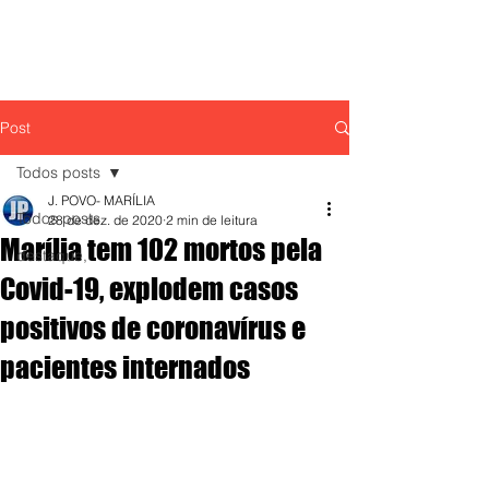
Post
Todos posts
J. POVO- MARÍLIA
Todos posts
28 de dez. de 2020
2 min de leitura
Marília tem 102 mortos pela
destaque,
Covid-19, explodem casos
positivos de coronavírus e
pacientes internados