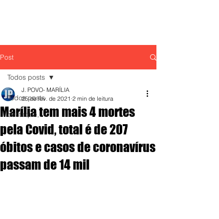
Post
Todos posts
J. POVO- MARÍLIA
Todos posts
25 de fev. de 2021
2 min de leitura
Marília tem mais 4 mortes
destaque,
pela Covid, total é de 207
óbitos e casos de coronavírus
passam de 14 mil