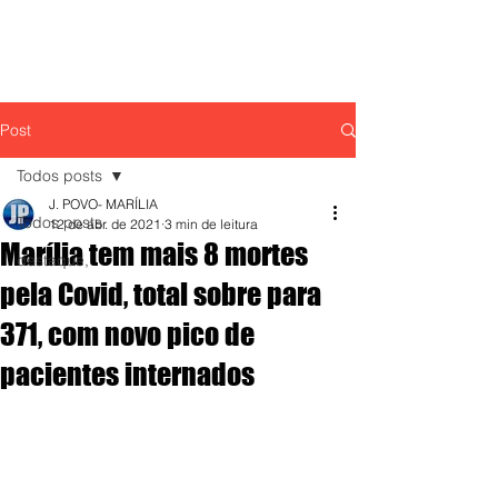
Post
Todos posts
J. POVO- MARÍLIA
Todos posts
12 de abr. de 2021
3 min de leitura
Marília tem mais 8 mortes
destaque,
pela Covid, total sobre para
371, com novo pico de
pacientes internados