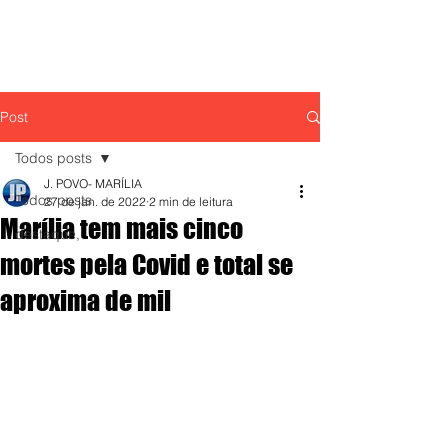
Post
Todos posts
J. POVO- MARÍLIA
Todos posts
27 de jan. de 2022
2 min de leitura
Marília tem mais cinco
destaque,
mortes pela Covid e total se
aproxima de mil