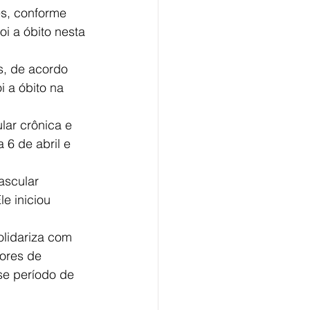
s, conforme 
oi a óbito nesta 
s, de acordo 
i a óbito na 
ar crônica e 
 6 de abril e 
ascular 
e iniciou 
olidariza com 
ores de 
se período de 