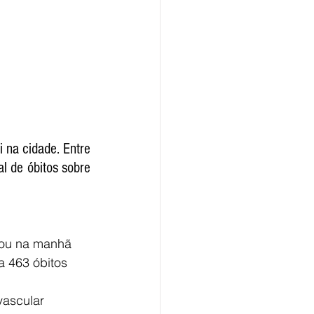
 na cidade. Entre 
l de óbitos sobre 
mou na manhã 
a 463 óbitos 
vascular 