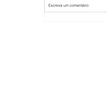
Escreva um comentário
Dise prende "olheira" do tráfico 
apreende drogas e dinheiro na
zona sul de Marília