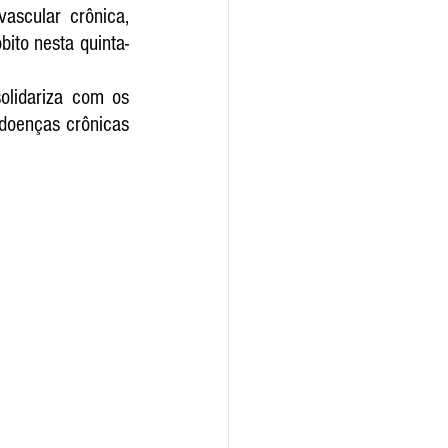
scular crônica, 
bito nesta quinta-
lidariza com os 
doenças crônicas 