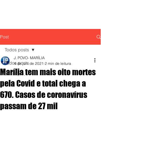
Post
Todos posts
J. POVO- MARÍLIA
Todos posts
4 de jun. de 2021
2 min de leitura
Marília tem mais oito mortes
destaque,
pela Covid e total chega a
670. Casos de coronavírus
passam de 27 mil