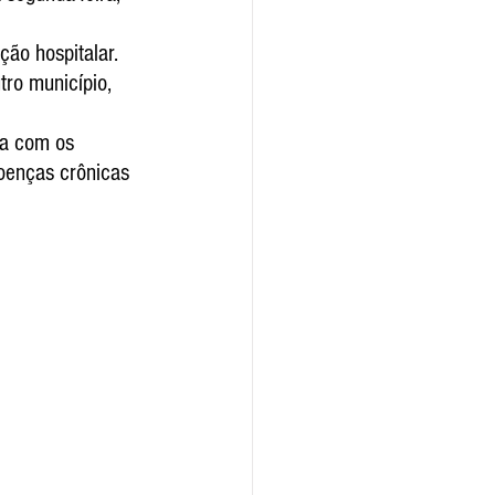
ão hospitalar. 
tro município, 
za com os 
doenças crônicas 