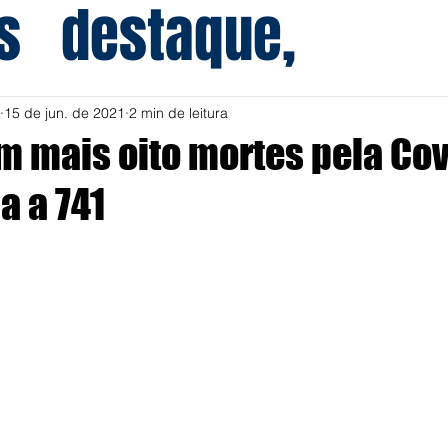
s
destaque,
15 de jun. de 2021
2 min de leitura
em mais oito mortes pela Cov
a a 741