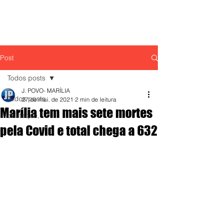
Post
Todos posts
J. POVO- MARÍLIA
Todos posts
27 de mai. de 2021
2 min de leitura
Marília tem mais sete mortes
destaque,
pela Covid e total chega a 632