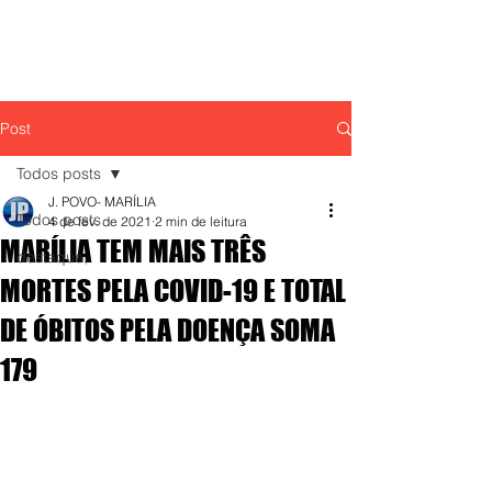
Post
Todos posts
J. POVO- MARÍLIA
Todos posts
4 de fev. de 2021
2 min de leitura
MARÍLIA TEM MAIS TRÊS
destaque,
MORTES PELA COVID-19 E TOTAL
DE ÓBITOS PELA DOENÇA SOMA
179