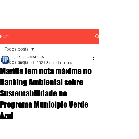
Post
Todos posts
J. POVO- MARÍLIA
Todos posts
11 de jan. de 2021
3 min de leitura
Marília tem nota máxima no
destaque,
Ranking Ambiental sobre
Sustentabilidade no
Programa Município Verde
Azul