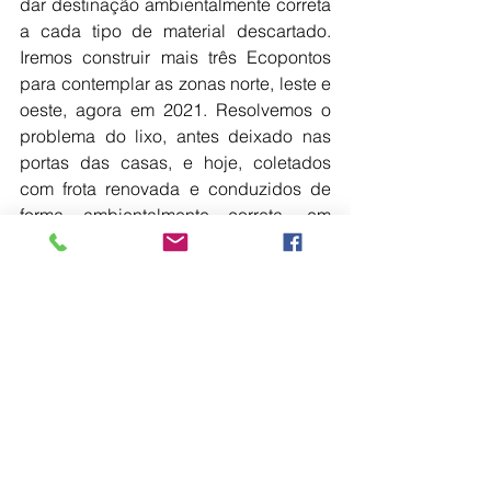
dar destinação ambientalmente correta 
a cada tipo de material descartado. 
Iremos construir mais três Ecopontos 
para contemplar as zonas norte, leste e 
oeste, agora em 2021. Resolvemos o 
problema do lixo, antes deixado nas 
portas das casas, e hoje, coletados 
com frota renovada e conduzidos de 
forma ambientalmente correta, em 
plataforma licenciada pela Cetesb. 
Nos primeiros quatro anos, corrigimos 
todas as omissões e abandonos de 
governos anteriores, e agora, nos 
próximos quatro anos colocaremos 
Marília no lugar em que sempre 
mereceu estar, sendo modelo em 
sustentabilidade”, disse o chefe do 
Executivo.
A classificação final de Marília no 