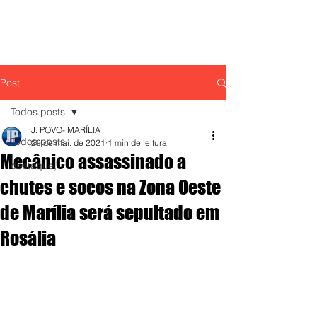
Post
Todos posts
J. POVO- MARÍLIA
Todos posts
29 de mai. de 2021
1 min de leitura
Mecânico assassinado a
destaque,
chutes e socos na Zona Oeste
de Marília será sepultado em
Rosália