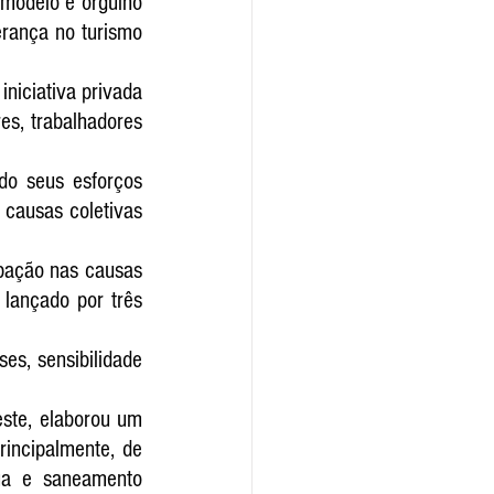
modelo e orgulho 
rança no turismo 
niciativa privada 
s, trabalhadores 
o seus esforços 
causas coletivas 
pação nas causas 
lançado por três 
es, sensibilidade 
ste, elaborou um 
incipalmente, de 
a e saneamento 