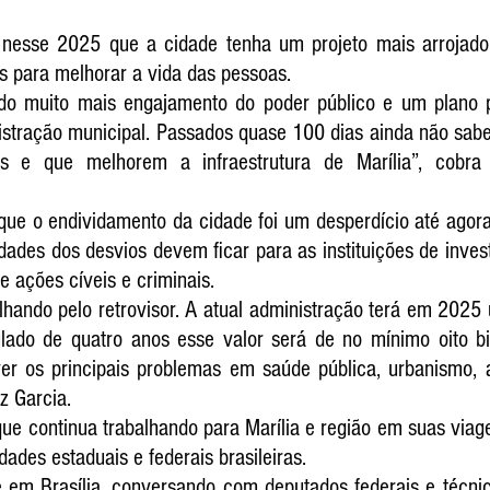
nesse 2025 que a cidade tenha um projeto mais arrojado 
s para melhorar a vida das pessoas.
ndo muito mais engajamento do poder público e um plano 
stração municipal. Passados quase 100 dias ainda não sabem
tes e que melhorem a infraestrutura de Marília”, cobra 
que o endividamento da cidade foi um desperdício até agora.
dades dos desvios devem ficar para as instituições de invest
e ações cíveis e criminais.
lhando pelo retrovisor. A atual administração terá em 2025
lado de quatro anos esse valor será de no mínimo oito bil
lver os principais problemas em saúde pública, urbanismo, 
z Garcia.
ue continua trabalhando para Marília e região em suas viage
ades estaduais e federais brasileiras. 
 em Brasília, conversando com deputados federais e técnico