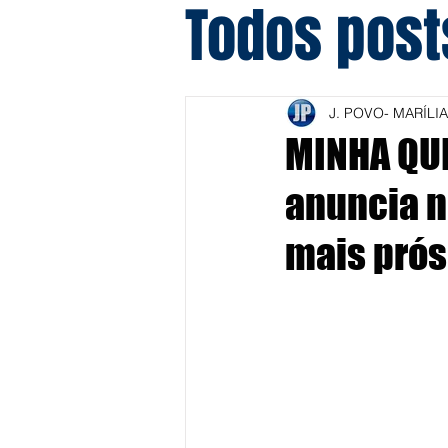
Todos post
J. POVO- MARÍLIA
MINHA QUE
anuncia n
mais prós