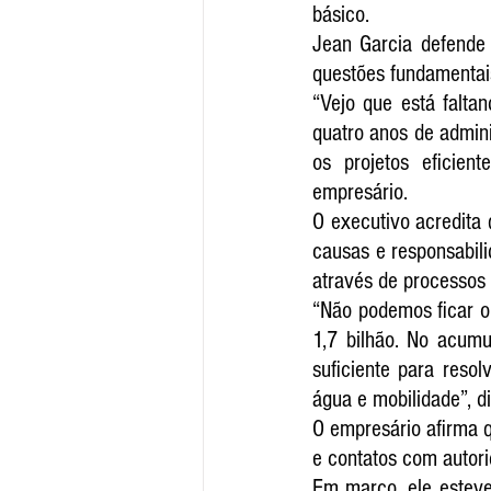
básico.
Jean Garcia defende 
questões fundamentai
“Vejo que está falta
quatro anos de admini
os projetos eficien
empresário.
O executivo acredita 
causas e responsabili
através de processos 
“Não podemos ficar o
1,7 bilhão. No acumu
suficiente para reso
água e mobilidade”, di
O empresário afirma q
e contatos com autorid
Em março, ele esteve