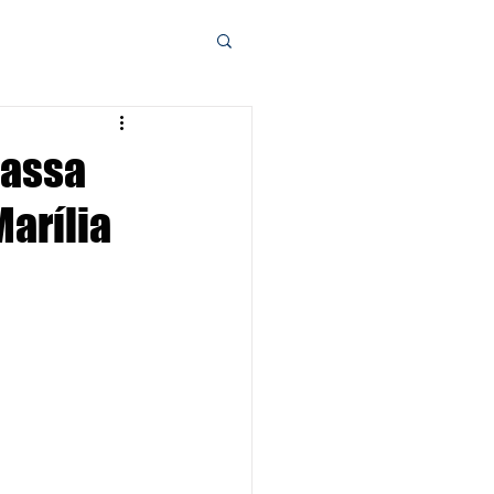
dassa
arília