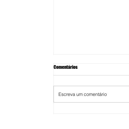
Comentários
Escreva um comentário
Vereadora Fabiana Camarinha
solicita reestruturação para
reforço na saúde pública em