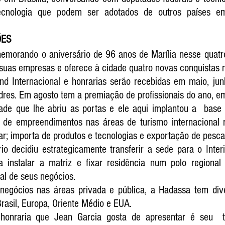
ecnologia que podem ser adotados de outros países em
ÕES
emorando o aniversário de 96 anos de Marília nesse quatro 
 suas empresas e oferece à cidade quatro novas conquistas 
d Internacional e honrarias serão recebidas em maio, jun
dres. Em agosto tem a premiação de profissionais do ano, em
de que lhe abriu as portas e ele aqui implantou a  base só
de empreendimentos nas áreas de turismo internacional reli
iar; importa de produtos e tecnologias e exportação de pesca
 decidiu estrategicamente transferir a sede para o Interi
a instalar a matriz e fixar residência num polo regional
nal de seus negócios.
negócios nas áreas privada e pública, a Hadassa tem dive
rasil, Europa, Oriente Médio e EUA.
 honraria que Jean Garcia gosta de apresentar é seu  tí