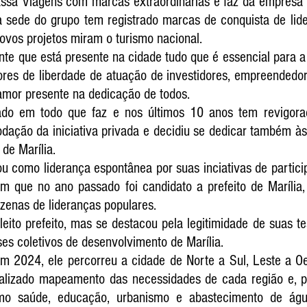
sa Viagens com marcas extraordinárias e faz da empresa 
a sede do grupo tem registrado marcas de conquista de lide
novos projetos miram o turismo nacional.
e que está presente na cidade tudo que é essencial para a i
ores de liberdade de atuação de investidores, empreendedore
 amor presente na dedicação de todos.
do em todo que faz e nos últimos 10 anos tem revigorad
ação da iniciativa privada e decidiu se dedicar também às 
 de Marília.
u como liderança espontânea por suas inciativas de partici
m que no ano passado foi candidato a prefeito de Marília, 
ezenas de lideranças populares. 
eito prefeito, mas se destacou pela legitimidade de suas tes
ses coletivos de desenvolvimento de Marília.
m 2024, ele percorreu a cidade de Norte a Sul, Leste a Oe
ualizado mapeamento das necessidades de cada região e, pr
omo saúde, educação, urbanismo e abastecimento de águ