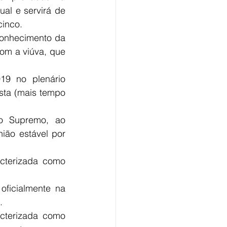
ual e servirá de 
cinco. 
onhecimento da 
om a viúva, que 
9 no plenário 
sta (mais tempo 
o Supremo, ao 
ião estável por 
cterizada como 
ficialmente na 
.
cterizada como 