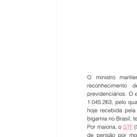
O ministro marili
reconhecimento d
previdenciários. O 
1.045.263, pelo qu
hoje recebida pela 
bigamia no Brasil, t
Por maioria, o 
STF
 
de pensão por mor