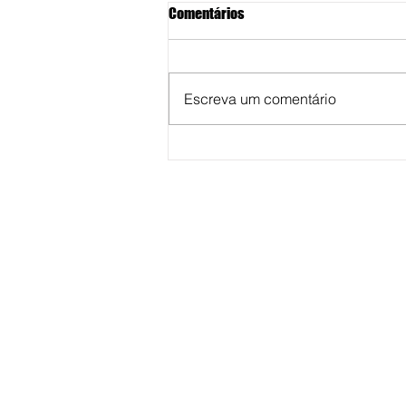
Comentários
Escreva um comentário
DE PAI PRA FILHO: Neste Dia dos
Pais, presenteie seu pai com
algo que ele nunca vai esquecer:
uma viagem!