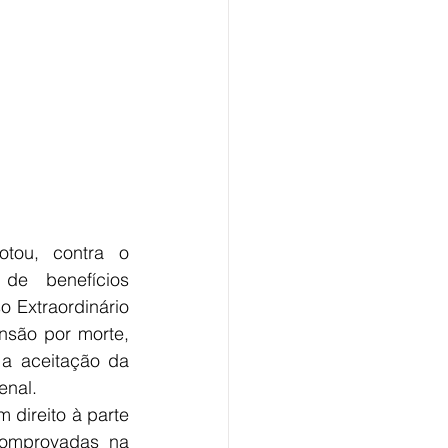
otou, contra o 
e benefícios 
 Extraordinário 
são por morte, 
 a aceitação da 
enal. 
direito à parte 
omprovadas na 