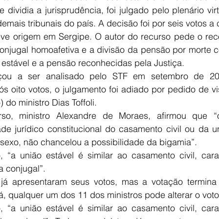
 dividia a jurisprudência, foi julgado pelo plenário virt
emais tribunais do país. A decisão foi por seis votos a 
eve origem em Sergipe. O autor do recurso pede o rec
conjugal homoafetiva e a divisão da pensão por morte c
o estável e a pensão reconhecidas pela Justiça.
ou a ser analisado pelo STF em setembro de 201
ós oito votos, o julgamento foi adiado por pedido de vi
 do ministro Dias Toffoli.
rso, ministro Alexandre de Moraes, afirmou que “
de jurídico constitucional do casamento civil ou da un
exo, não chancelou a possibilidade da bigamia”.
, “a união estável é similar ao casamento civil, cara
 conjugal”.
 já apresentaram seus votos, mas a votação termina o
 lá, qualquer um dos 11 dos ministros pode alterar o voto
, “a união estável é similar ao casamento civil, cara