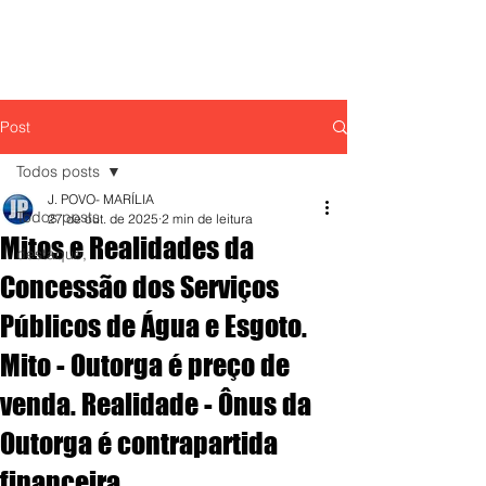
Post
Todos posts
J. POVO- MARÍLIA
Todos posts
27 de out. de 2025
2 min de leitura
Mitos e Realidades da
destaque,
Concessão dos Serviços
Públicos de Água e Esgoto.
Mito - Outorga é preço de
venda. Realidade - Ônus da
Outorga é contrapartida
financeira