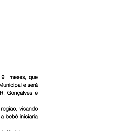
 9  meses, que 
unicipal e será 
R. Gonçalves e 
egião, visando 
a bebê iniciaria 