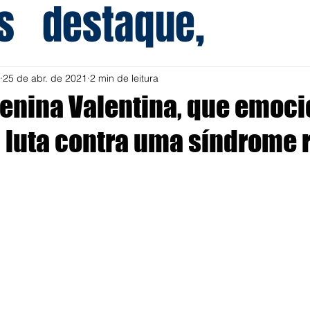
s
destaque,
25 de abr. de 2021
2 min de leitura
enina Valentina, que emoc
a luta contra uma síndrome 