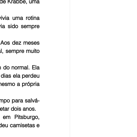
 de Krabbe, uma 
via uma rotina 
ia sido sempre 
 Aos dez meses 
, sempre muito 
do normal. Ela 
ias ela perdeu 
esmo a própria 
empo para salvá-
la, pois a medicina no Brasil estimava que ela não viveria muito após completar dois anos.   
 em Pitsburgo, 
deu camisetas e 