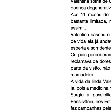
Valentina sofria de
doença degenerativ
Aos 11 meses de v
bastante limitada,
assim...  
Valentina nasceu e
de vida ela já and
esperta e sorrident
Os pais perceberam
reclamava de dores
parte da visão, nã
mamadeira.   
A vida da linda Val
Surgiu a possibil
Pensilvânia, nos Es
fez campanhas pelas