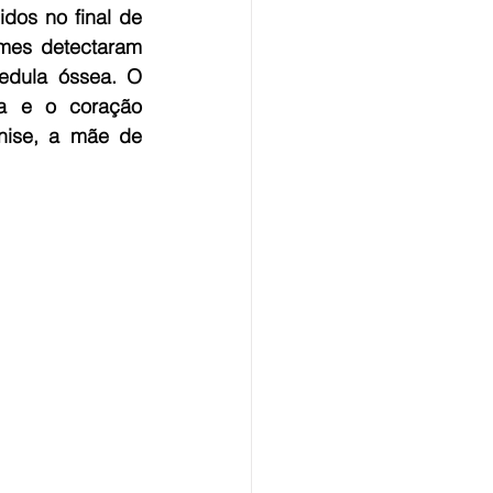
os no final de 
mes detectaram 
edula óssea. O 
a e o coração 
ise, a mãe de 