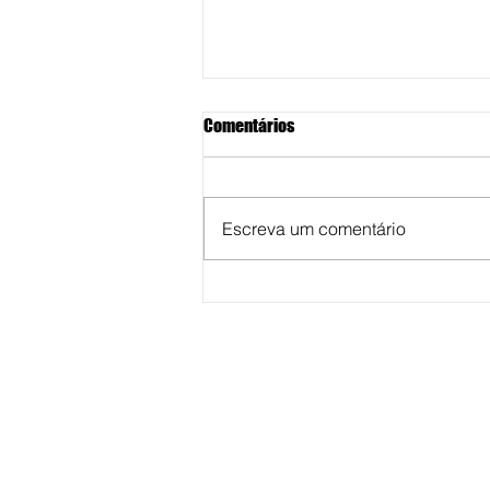
Comentários
Escreva um comentário
Unimar abre inscrições de
cursos de especializações para 
segundo semestre