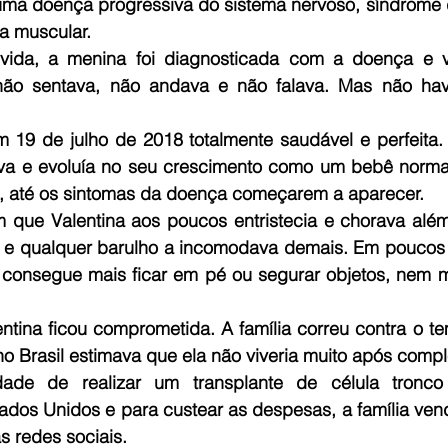
 uma doença progressiva do sistema nervoso, síndrome
a muscular. 
ida, a menina foi diagnosticada com a doença e vi
 não sentava, não andava e não falava. Mas não hav
m 19 de julho de 2018 totalmente saudável e perfeita.
ava e evoluía no seu crescimento como um bebê normal
e, até os sintomas da doença começarem a aparecer.   
 que Valentina aos poucos entristecia e chorava além 
 e qualquer barulho a incomodava demais. Em poucos d
o consegue mais ficar em pé ou segurar objetos, nem m
entina ficou comprometida. A família correu contra o t
idade de realizar um transplante de célula tronco
tados Unidos e para custear as despesas, a família ven
 redes sociais.  