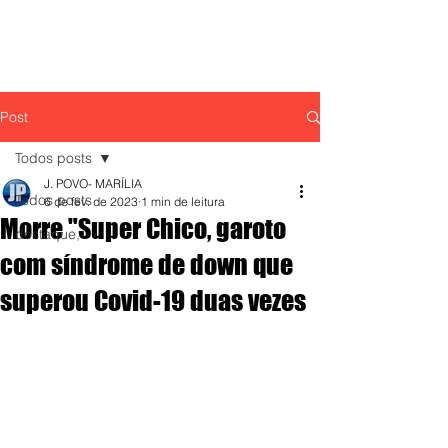
Post
Todos posts
J. POVO- MARÍLIA
Todos posts
6 de fev. de 2023
1 min de leitura
Morre "Super Chico, garoto
destaque,
com síndrome de down que
superou Covid-19 duas vezes