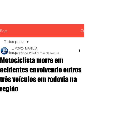
Post
Todos posts
J. POVO- MARÍLIA
Todos posts
2 de abr. de 2024
1 min de leitura
Motociclista morre em
destaque,
acidentes envolvendo outros
três veículos em rodovia na
região